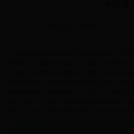
华清池
2020-07-13
来源：西安市临潼区人民政府网站
365bet400电话华清宫景区位于西安城东30公里，与“
级旅游景区、全国重点风景名胜区、全国重点文物保护 单位
隋、唐等历代帝王在此建有离宫别苑。 因其亘古不变的温泉
贵妃的爱情故事、“西安事变”发生地而享誉 海内外，成为
唐御汤遗址博物馆、西安事变旧址——五间厅、九龙湖与芙
霜殿、万寿殿、 长生殿、环园和禹王殿等标志性建筑群。骊山
兵谏亭、石瓮寺、遇仙桥等景点星罗棋布，“骊山晚照”是着名