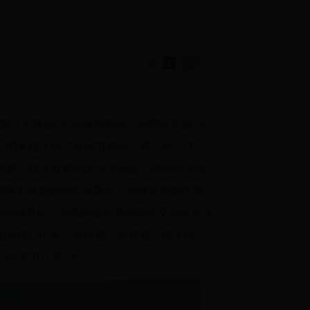
大
中
小
世界第八大奇迹”兵马俑相毗邻。为国家首批5A
、国家级文化产业示范基地。周、秦、汉、
资源、烽火戏诸侯的历史典故、唐明皇与杨
中国唐文化旅游标志性景区。华清宫内集中着
蓉湖风景区、唐梨园遗址博物馆等文化区和飞
海拔1302米，老母殿、老君殿、烽火台、
的“关中八景”之一。