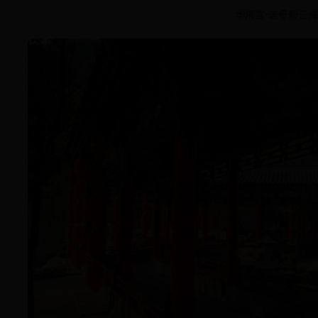
华清宫
·
老母殿云海