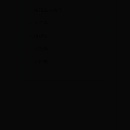
秦始皇兵马俑
草堂寺
楼观台
兴教寺
​香积寺