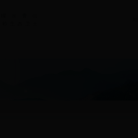
关
电话
法规规划
保护动态
et400电话_beat365官方最新版_365老玩家入口生态环境