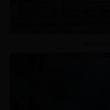
华清宫
·
九龙湖全景