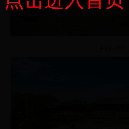
华清宫·兵谏亭