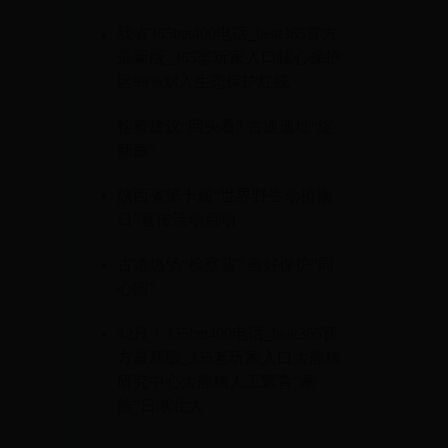
我省365bet400电话_beat365官方
最新版_365老玩家入口核心保护
区99%划入生态保护红线
检察建议“回头看” 古道遗址“绽
新颜”
陕西省第十届“世界野生动植物
日”宣传活动启动
古道热肠“检察蓝” 画好保护“同
心圆”
42只！365bet400电话_beat365官
方最新版_365老玩家入口大熊猫
研究中心大熊猫人工繁育“家
族”日渐壮大