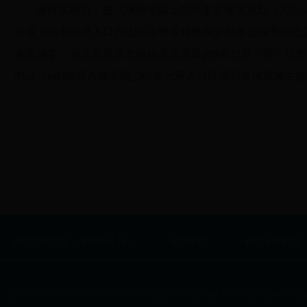
项目实施后，在《陕西省国土空间生态修复规划（2021—2035
新版_365老玩家入口巴山区生物多样性保护与水源涵养生态
全面清零，黄土高原水土保持生态屏障内9市32县（区）历史遗留
电话_beat365官方最新版_365老玩家入口区域和黄河流域
省生态环境厅（省核安全局）
省水利厅
省农业农村厅
陕西省365bet400电话_beat365官方最新版_365老玩家入口生态环境保护