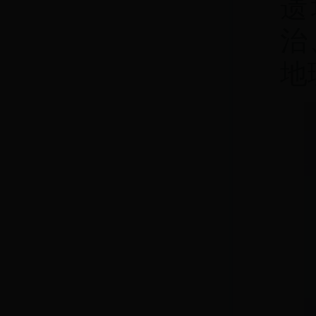
遗
治
地