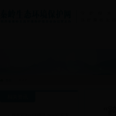
首页
365bet400电话
365bet40
>
首页
省级部门
相关资讯
“
我省365bet400电话_beat365官方