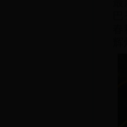
最
巴
春
辉