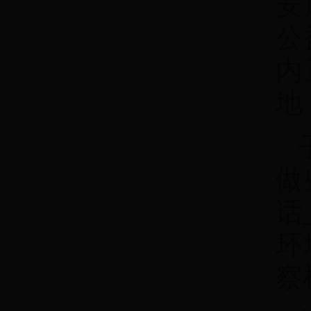
安
公
内
地
做
话
环
察