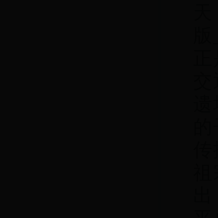
天
版
正
交
遗
的
传
祖
出