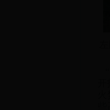
左
开
火
些