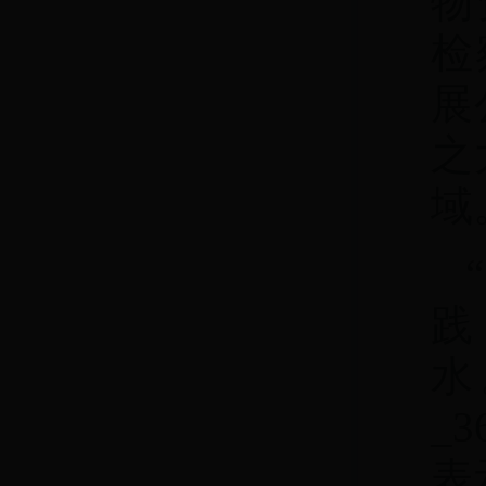
物
检
展
之
域
践
水
_
表