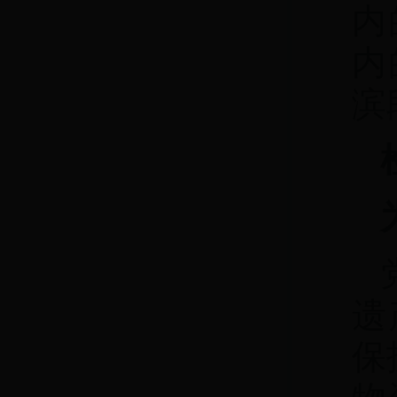
内
内
滨
遗
保