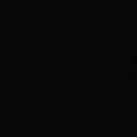
_
南
山