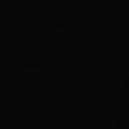
最新版_365老玩家入口核心保护
区99%划入生态保护红线
检察建议“回头看” 古道遗址“绽
新颜”
陕西省第十届“世界野生动植物
日”宣传活动启动
2023-02
古道热肠“检察蓝” 画好保护“同
心圆”
42只！365bet400电话_beat365官
_
方最新版_365老玩家入口大熊猫
研究中心大熊猫人工繁育“家
分
族”日渐壮大
成