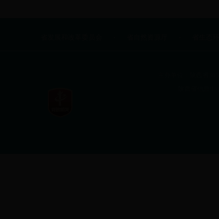
省发展和改革委员会
省自然资源厅
省生态
主办单位：陕西省365
陕西省信息中