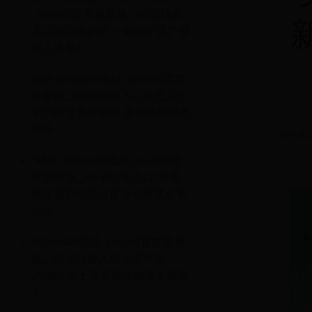
_beat365官方最新版_365老玩家
入口重点保护区 一般保护区产业
准入清单》...
当好365bet400电话_beat365官方
最新版_365老玩家入口生态卫士
全力推进乡村振兴 推动陕南绿色
循环...
2023-02
“镜像·365bet400电话_beat365官
方最新版_365老玩家入口”短视
频及摄影作品征集活动获奖名单
公示
365bet400电话_beat365官方最新
版_365老玩家入口生态环境
达“优” 黄土高原增绿幅度全国最
大