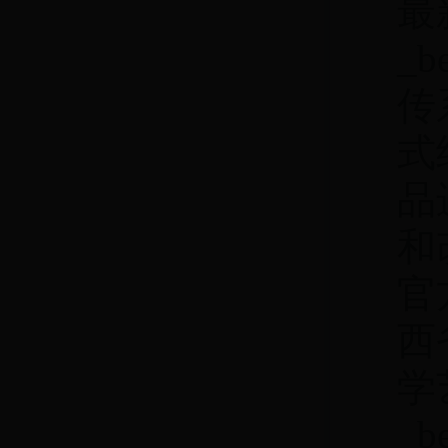
最
_
传
式
品
和
官
西
学
_