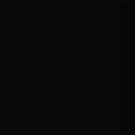
青
下
陕
作
长
员
专
作
作