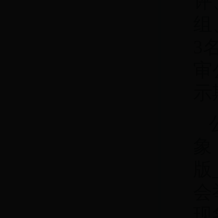
评
组
3
审
示
象
版
会
现