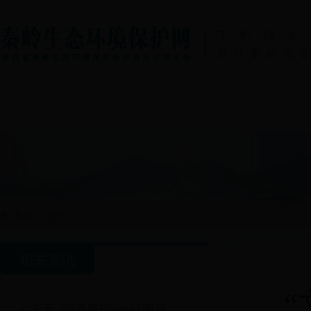
首页
365bet400电话
365bet40
>
首页
要闻
相关资讯
“
关于《陕西省365bet400电话