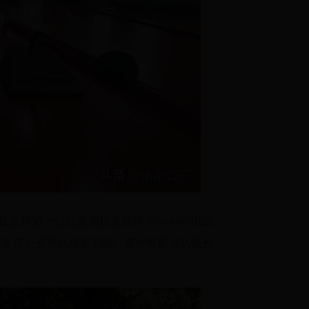
林魁一行在洛南检查指导365bet400电话
作。商洛市公安局副局长刘刚、森林警察支队队长