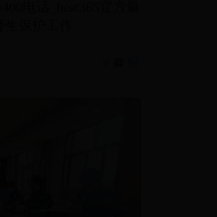
00电话_beat365官方最
口野生保护工作
大
中
小