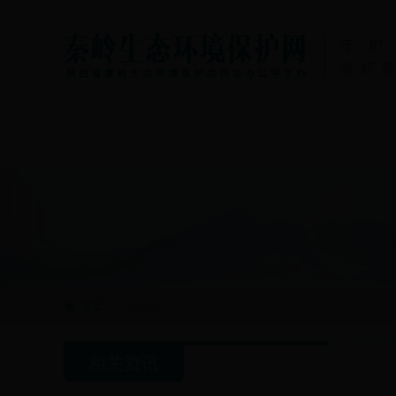
首页
365bet400
365b
>
首页
39县区
相关资讯