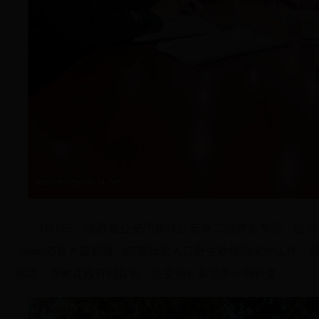
3月6日，陕西省公安厅森林公安局二级警务专员、副局长支
_beat365官方最新版_365老玩家入口野生动植物保护工
张雄、洛南县政府副县长、公安局长秦立争一同检查。