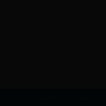
省发展和改革委员会
省自然资源厅