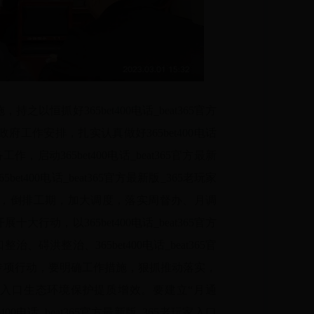
恒抓好365bet400电话_beat365官方
工作安排，扎实认真做好365bet400电话
，启动365bet400电话_beat365官方最新
et400电话_beat365官方最新版_365老玩家
，倒排工期，加大调度，落实周督办、月调
动，以365bet400电话_beat365官方
洪整治、365bet400电话_beat365官
大专项行动，要明确工作措施，狠抓推动落实，
65老玩家入口生态环境保护提质增效。要建立“月通
电话_beat365官方最新版_365老玩家入口