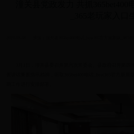
潼关县党政发力 共抓365bet400
_365老玩家入
2023-03-08
来源：潼关县365bet400电话_beat365官方最新版_36
3月1日，潼关县委召开第六次常委会、县政府召开第四
要讲话重要指示精神，听取365bet400电话_beat365官方
期工作进行安排部署。