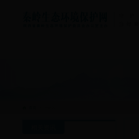
首页
365bet400
365b
>
首页
39县区
相关资讯