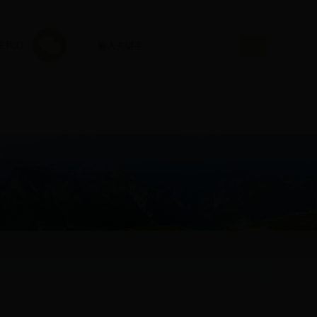
注我们
绿色发展
互动服务
保护委员会