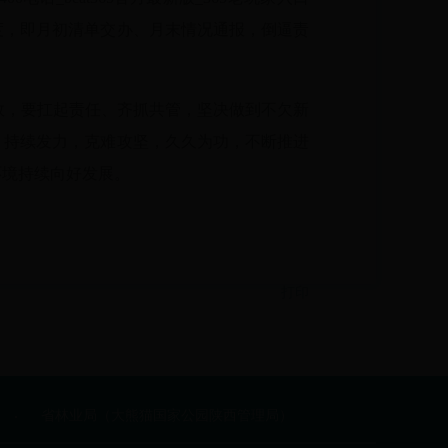
度，即月初清单交办、月末情况通报，倒逼责
效，要扛起责任、齐抓共管，坚决做到不欠新
，持续发力，克难攻坚，久久为功，不断推进
生态环境持续向好发展。
打印
省林业局（大熊猫国家公园陕西管理局）