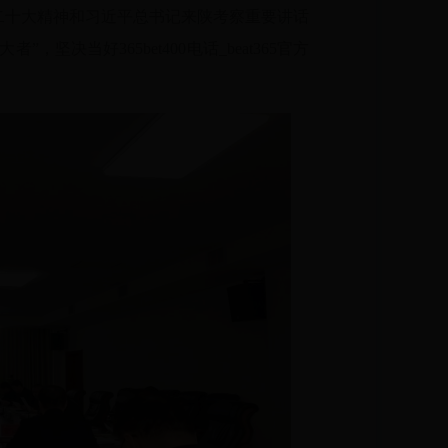
二十大精神和习近平总书记来陕考察重要讲话
决当好365bet400电话_beat365官方