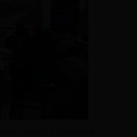
新版_365老玩家入口生态环境，是义不容辞的政治责