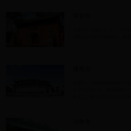
草堂寺
草堂寺，"佛教八宗"之一"三论
佛教三大译场中时间最长，规模最大
楼观台
楼观台，中国道教最早的重要圣
林中浮起的方舟，常称楼观台。位于36
家入口北麓中部陕西省西安市周至
兴教寺