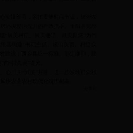
，精心安排部署，紧扣重要时间节点，结合农
人居环境整治提升的有效抓手。千阳县党政
创建“最美村庄、最美巷道、最美庭院”为目
吴堡县构建“书记主抓、镇街负责、村组实
乡村建设；西乡县统一标准、制定细则，建
”向“持久美”提升。
、心里美“五美”共建，进一步发动群众积
、加快农业农村现代化筑牢根基。
分享到