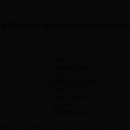
县区荣获2022年度“全国村庄清洁行动先进县
信息来源：厅社会事业促进处
时间：2023-03-09 17:20:00
千阳县双庙塬村
铜川市印台区立地坡村
吴堡县岔上村
西乡县钟家沟村
通报表扬2022年度94个全国村庄清洁行动先进县，陕西