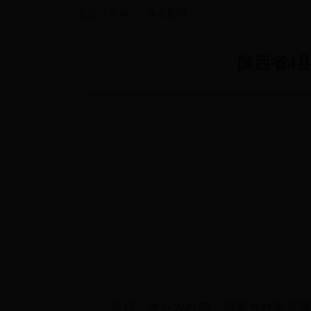
首页
>
新闻
>
陕农要闻
陕西省4
近日，农业农村部、国家乡村振兴局