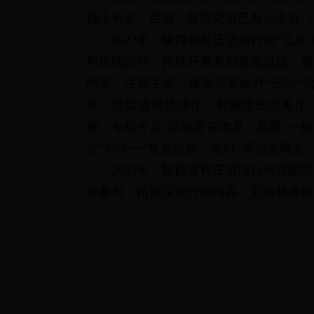
榜上有名。目前，陕西先后已有16个县
2022年，陕西省村庄清洁行动“立
村疫情防控，持续开展系列攻坚战役，成
同责、主官主责，探索创新农村“三污”治
标，垃圾减量抓净化、村貌提升抓美化、
施、专职专员”联动责任体系，着眼“一
立“六个一”长效机制，实行“周巡查曝光
2023年，陕西省村庄清洁行动将
极参与，拓展深化行动内容，完善标准健