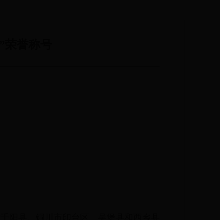
”荣誉称号
省千阳县、铜川市印台区、吴堡县和西乡县