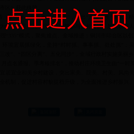
（市区）获此殊荣。
点击进入首页
足清、聚焦保、着力改、促进美”，突出“八清一改”要求
为组织动员广大农民群众积极参与乡村建设，加快农村
理“335”模式，聚焦难点、全域推进；铜川市印台区以
环境宜居抓绿化，坚持“时时抓、事事抓、处处抓”；
拆三改”、“四区分离”、五化同步”，全域行政村实施美丽
、月点名通报、季考核排名”，推动村庄环境卫生由“一时美
围绕宜居宜业和美乡村建设，突出家美、院美、村美、风尚美
全机制，促进村容村貌提档升级，为全面推进乡村振兴
返回顶部
关闭页面