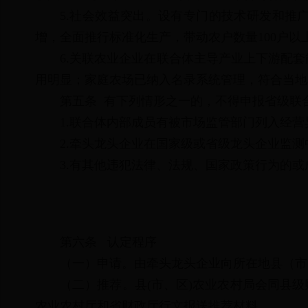
5.社会效益突出。设有专门的技术研发和推
增，全面推行标准化生产，带动农户数量100户以
6.关联农业企业在联合体主导产业上下游配
用明显；家庭农场已纳入名录系统管理，符合当
第五条 有下列情形之一的，不得申报省级联
1.联合体内部成员有被市场监管部门列入经营
2.牵头龙头企业在国家级或省级龙头企业监
3.有其他违犯法律、法规、国家政策行为的
第六条 认定程序
（一）申请。由牵头龙头企业向所在地县（市
（二）推荐。县(市、区)农业农村局会同县
农业农村厅和省财政厅行文报送推荐材料。