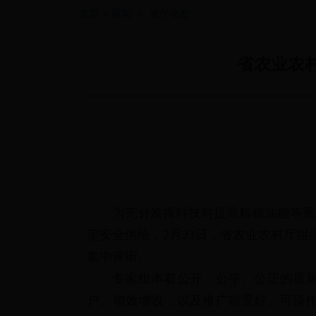
首页
>
新闻
>
省厅动态
省农业农村
为充分发挥科技对提高粮棉油糖等重
定安全供给，2月23日，省农业农村厅组
集中评审。
专家组本着公开、公平、公正的原
户、增效增收，以及推广前景好、可操作性