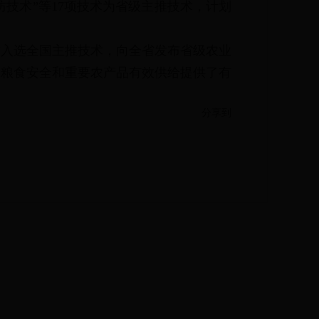
防技术”等17项技术为省级主推技术，计划
术入选全国主推技术，向全省发布省级农业
的粮食安全和重要农产品有效供给提供了有
分享到