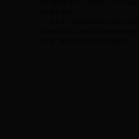
半田’集成技术”等10项技术，计划向农
在全省发布推广。
近年来，我省持续抓好农业主导品种
主推技术33项。这些主导品种和主推技
力支撑，助推了农业农村高质量发展。