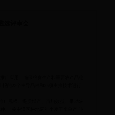
遴选评审会
术推广应用，确保粮食生产和重要农产品稳
上报的23个主导品种和25项主推技术进行
推广规模、提质增产、亩均效益、带动农
品种、“关中灌区耕地周年小麦玉米单产‘吨