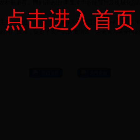
业农村部推荐。同时评选出“果园冻害智能预警及机械化预
点击进入首页
主推技术遴选工作，3个品种入选全国主导品种，3项技
术的推广应用，促进了农产品提质增效，为全省乃至全国
返回顶部
关闭页面