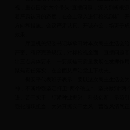
视，重点围绕“六个带头”查摆问题，深入剖析根
着严肃认真的态度，在会上深入进行检视剖析，开
方向和措施。会议严肃认真、开诚布公，场班子成
效果。
厅直机关纪委书记华承田对本次民主生活会给
严密、程序完整规范，对标检视全面，查摆问题客
出三点具体要求：一要聚焦高质量发展在发挥作用
聚焦责任落实，在全面从严治党上下功夫。
樊安平代表班子表示，要以这次民主生活会为
神，不断增强坚定扞卫“两个确立”、坚决做到“
进、苦干实干，盯紧种业振兴、科技创新、示范引
强化履职担当，大兴真抓实干之风，营造风清气正