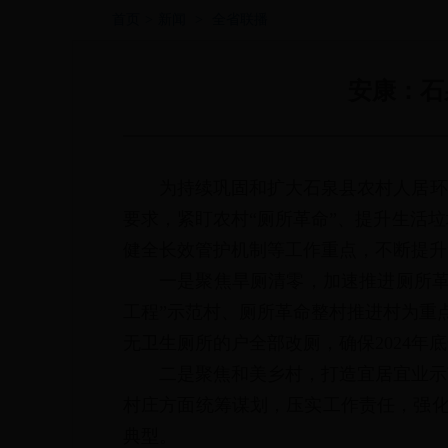
首页
>
新闻
>
全省联播
安康：石
为持续巩固和扩大石泉县农村人居环
要求，紧盯农村“厕所革命”、提升生活
健全长效管护机制等工作重点，不断提升
一是聚焦旱厕清零，加速推进厕所革
工程”示范村、厕所革命整村推进村为重
无卫生厕所的户全部改厕，确保2024年
二是聚焦和美乡村，打造宜居宜业示
村庄方面统筹谋划，压实工作责任，强化
典型。