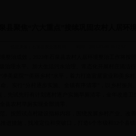
泉县聚焦“六大重点”接续巩固农村人居环
信息来源：石泉县农业农村局
时间：2023-03-09 10:12:57
境整治成效，2023年石泉县农村人居环境整治工作将按照
垃圾治理水平、加大生活污水治理、常态化开展村庄清洁
“净美庭院”“美丽乡村”水平，着力打造宜居宜业和美乡村
命。实行“分村逐步实施、全镇有序清零”，以乡村振兴
点，先试先行有计划逐村逐户实施旱厕清零，全年改造卫生
底全县农村旱厕实现全部清零。
范。按照试点村建设指标内容，围绕发展乡村产业、改
推进措施，找准定位和突破口，打造6个市级和12个县