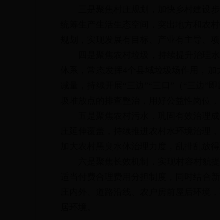
三是聚焦村庄规划，加快乡村建设步
统筹生产生活生态空间，突出地方和农村
规划，实现发展有目标、产业有主导、项
四是聚焦农村垃圾，持续提升治理水
体系，
常态
发挥4个县域
垃圾场作用，
加
减量，持续开展“三边”“三口”（“三边
圾堆放点的排查整治，用好公益性岗位，
五是聚焦农村污水，巩固有效治理成
庄延伸覆盖，持续推进农村水环境治理，
加大农村黑臭水体治理力度，乱排乱放得
六是聚焦长效机制，实现村容村貌提
适当付费合理费用分担制度，同时结合新
庄内外、道路沿线、农户房前屋后环境，
居环境。