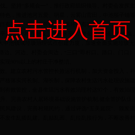
伐。坚持“多规合一”，推行政府组织领导、村委会发挥
特色，推进池河五爱、明星，云雾山官田，中池筷子铺
点击进入首页
目有安排、环境有管控、人居环境有改善。
平。按照“补齐短板、提升水平”，健全“户入桶、村收集
大
中池镇域垃圾治理试点创建力度，
加速全面实施垃圾无
”即路边、河边、村委会周边，“三口”即村口、路口、门
实现90%以上的村庄干净整洁。
效。建立农村污水管控长效运行机制，加大资金投入，
严格落实河长制、湖长制，保障农村生活污水处理设施
到有效管控，全县生活污水有效治理村达97个，有效治理
升。完善农村人居环境基础设施管护机制,健全管护队伍,
民风建设，完善村规民约，通过评选“五美庭院”、颁发
不发生乱搭乱建、乱贴乱画、乱拉乱接行为，不断改善