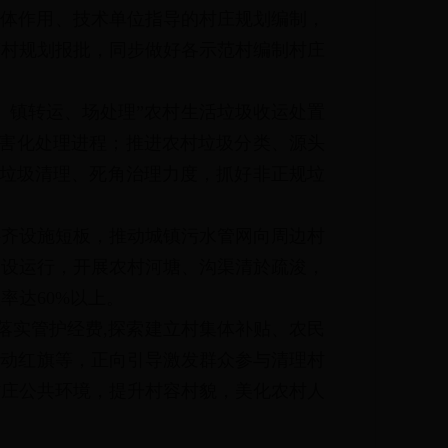
主体作用、技术单位指导的村庄规划编制，
等村规划报批，同步做好各示范村编制村庄
、镇转运、场处理”农村生活垃圾收运处置
害化处理进程
；
推进农村垃圾分类、源头
口）垃圾清理、死角治理力度，抓好非正规垃
补齐设施短板，推动城镇污水管网向周边村
建设运行，开展农村河塘、沟渠清於疏浚，
率达60%以上。
落实管护经费,探索建立村集体补贴、农民
流动红旗等，正向引导激发群众参与清理村
村庄公共环境，提升村容村貌，美化农村人