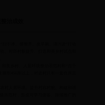
境整治成效
“扫干净、摆整齐、改旱厕、清污淤”行动
行动、村容村貌提升、打造和美乡村试点和
。
、和美乡村、人居环境整治示范村和“百千
厕所456座以上，对农村只有一套住房且
善农村人居环境、提升村容村貌、构建和谐
镇级示范村，形成可学习借鉴、持续推广的