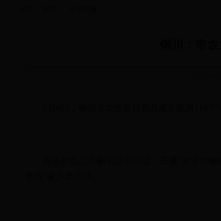
首页
>
新闻
>
全省联播
铜川：市农
信息来源
3月8日，铜川市农业农村局开展庆祝第113个
在陈炉红二方面军活动旧址，开展“农业巾帼
色情”健步走活动。