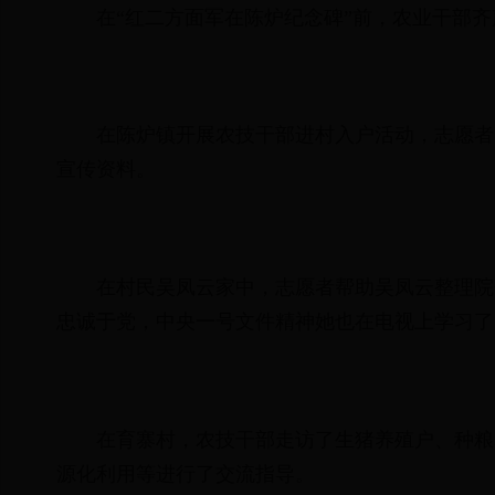
在“红二方面军在陈炉纪念碑”前，农业干部
在陈炉镇开展农技干部进村入户活动，志愿者
宣传资料。
在村民吴凤云家中，志愿者帮助吴凤云整理院
忠诚于党，中央一号文件精神她也在电视上学习了
在育寨村，农技干部走访了生猪养殖户、种粮
源化利用等进行了交流指导。