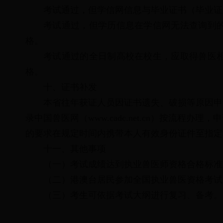
考试通过，但学信网信息与毕业证书（毕业证
考试通过，但学历信息在学信网无法查询到
格。
考试通过的全日制高校在校生，应取得兽医
格。
十、证书补发
本省往年获证人员因证书遗失、破损等原因申
录中国兽医网（www.cadc.net.cn）按流程
的要求在规定时间内携带本人有效身份证件至指定
十一、其他事项
（一）
考试成绩达到执业兽医师资格合格标准
（二）
港澳台居民参加全国执业兽医资格考试
（三）
考生可依据考试大纲进行复习、备考。