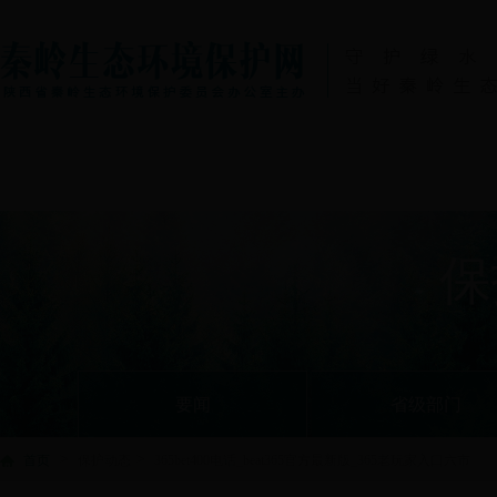
首页
365bet400电话
365bet40
保
要闻
省级部门
>
>
首页
保护动态
365bet400电话_beat365官方最新版_365老玩家入口六市