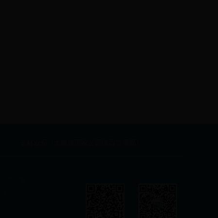
省林业局（大熊猫国家公园陕西管理局）
委员会办公室
21