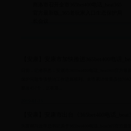
商洛市召开全市365bet400电话_beat365
官方最新版_365老玩家入口生态保护局
长会议
日前，记者获悉：安康市365bet400电话_beat365官方
保护问题专项整治工作进展顺利。全市累计排查点位7082
整改457个，正在落...
2019-01-13
为贯彻习近平总书记关于365bet400电话_beat365官方