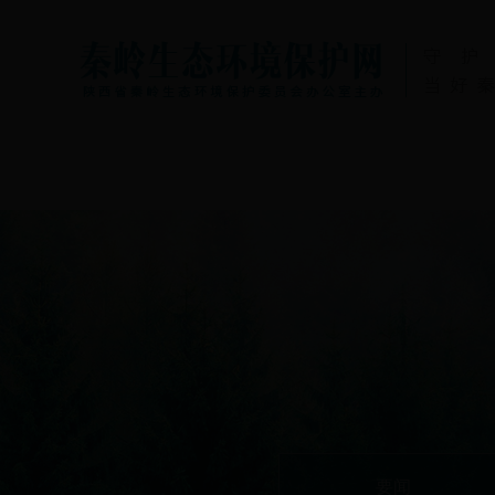
首页
365bet400
365b
要闻