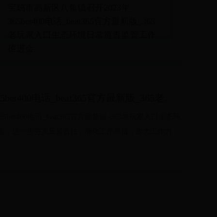
宝鸡市高新区八鱼镇召开2023年
365bet400电话_beat365官方最新版_365
老玩家入口生态环境日常巡查监管工作
推进会
【汉中】汉中市召开365bet400电话_beat365官方最新版_365老玩家入口生态环境问题专项整治工作盘点推进
5bet400电话_beat365官方最新版_365老玩家入口生态环
会，进一步夯实压紧责任，细化工作举措，加大工作力