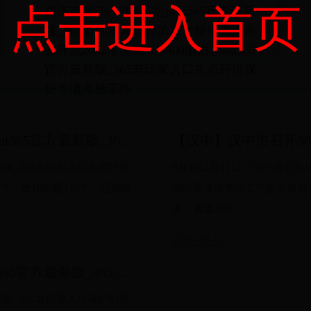
点击进入首页
商洛市365bet400电话_beat365官方最新
版_365老玩家入口办第二考核组在洛南
县开展2022年度365bet400电话_beat365
官方最新版_365老玩家入口生态环境保
护专项考核工作
【安康】安康市加快推进365bet400电话_beat365官方最新版_365老玩家入口专项整治收尾工作
最新版_365老玩家入口生态环境
9月10日至11日，汉中市召开36
个，发现问题513个，已完成
境问题专项整治工作盘点推进
度，紧逼加压、...
2018-10-12
【安康】安康市出台《365bet400电话_beat365官方最新版_365老玩家入口生态环境保护规划》
最新版_365老玩家入口保护的重