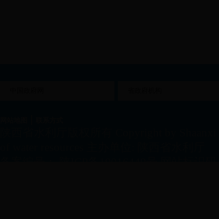
中国政府网
省政府机构
|
网站地图
联系方式
陕西省水利厅版权所有
Copyright by Shaanxi
of water resources
主办单位:
陕西省水利厅
备案编号：
陕ICP备19016449号
网站标识码
安机关备案号：
61010202000160
地址：
西安市尚德路150号
邮编：
710004
邮箱：
sxsl_2010@163.com