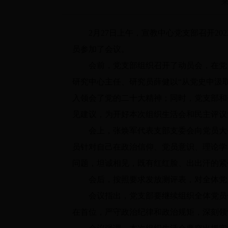
2月27日上午，宣教中心党支部召开20
员参加了会议。
会前，党支部组织召开了动员会，在党员
研究中心主任、研究员薛健以“从党史中汲
入领会了党的二十大精神；同时，党支部和
见建议，为开好本次组织生活会和民主评议
会上，张焕军代表支部支委会向党员大会
员针对自己在政治信仰、党员意识、理论学
问题，坦诚相见，既有红红脸、出出汗的紧
会后，按照要求发放测评表，对全体党
会议指出，党支部要继续组织全体党员干
在首位，严守政治纪律和政治规矩，深刻领悟