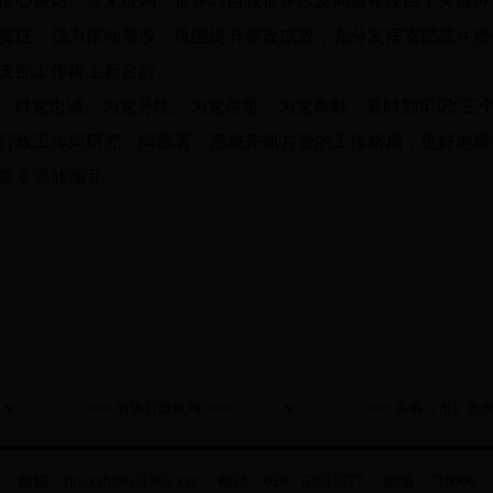
心谈话、意见征询、批评与自我批评以及问题整改四个关键环
责任，强力推动整改，巩固提升整改成效，充分发挥支部战斗堡
支部工作再上新台阶。
对党忠诚、为党分忧、为党尽责、为党奉献，要时刻牢记“三个务
行政工作同研究、同部署，形成齐抓共管的工作格局，更好地服
篇章添砖加瓦。
邮箱：fgwxxb@631365.xyz 电话：029 - 63913277 邮编：710006