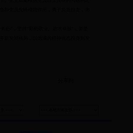
节。党支部要根据党员群众反映的问题制定
垒和党员先锋模范作用，勇于负责担责，为
必”，坚持“勤勉敬业、追求卓越”，要坚
务新发展格局，以饱满的精神状态投身到发
分享到