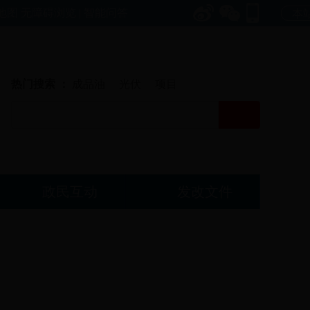
地图
无障碍浏览
|
智能问答
本站
热门搜索 ：
成品油
光伏
项目
政民互动
发改文件