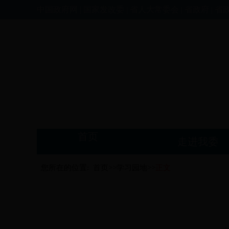
中国政府网
|
国家发改委
|
省人大常委会
|
省政府
|
省
首页
走进我委
您所在的位置:
首页>>
学习园地>>
正文