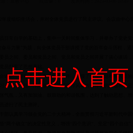
来源：
宣教中心
点击量：
0
发表时间：
2023-03-06 10:49
22年度组织生活会，并对全体党员进行了民主评议。会议由中心
日常自学的基础上，集中一天时间集体学习，并举办了党史党
取奋斗力量”为题，向全体党员干部讲授了党的百年奋斗历程，
委员之间、委员和党员之间、党员和党员之间开展了谈心谈话，
党员打牢了思想基础。
点击进入首页
述职，报告了一年来党支部工作，通报了查摆问题和整改措施
习、能力本领、作用发挥以及纪律作风等方面存在的问题和不足
张气氛，又有加加油、鼓鼓劲的和谐氛围，达到了触动思想、增
员进行了民主测评。
部认真学习领会党的二十大精神，全面贯彻习近平新时代中国
“两个确立”的决定性意义，增强“四个意识”、坚定“四个自信”