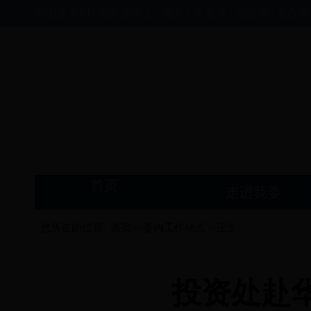
中国政府网
|
国家发改委
|
省人大常委会
|
省政府
|
省政协
首页
走进我委
您所在的位置:
首页>>
委内工作动态>>
正文
投资处赴华