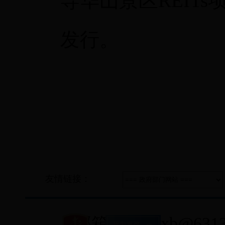
导华山景区REIT
发行。
友情链接：
邮箱：fgwxxb@6313