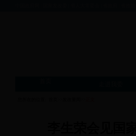
中国政府网
|
国家发改委
|
省人大常委会
|
省政府
|
省政协
首页
走进我委
您所在的位置:
首页>>
发改要闻>>
正文
李生荣会见国