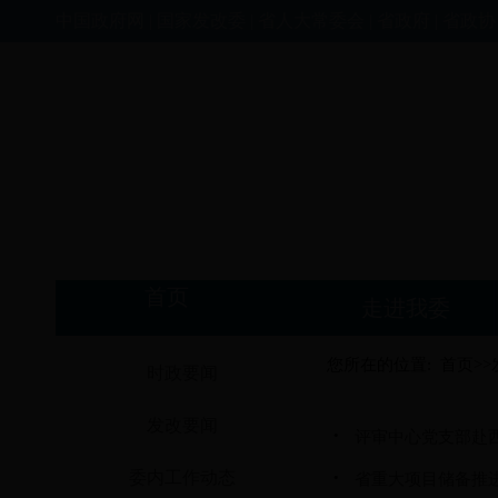
中国政府网
|
国家发改委
|
省人大常委会
|
省政府
|
省政协
首页
走进我委
您所在的位置:
首页>>
时政要闻
发改要闻
评审中心党支部赴
委内工作动态
省重大项目储备推进