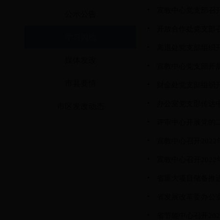
宣教中心党支部召开
公示公告
开放合作处党支部召
学习园地
离退处党支部组织
媒体发改
宣教中心党支部开展
市县要情
财金处党支部组织
办公室党支部传达
市区发改动态
评审中心开展党的
宣教中心召开202
宣教中心召开202
省重大项目储备推进
省发展改革委办公
省节能中心召开20