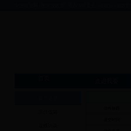
中国政府网
|
国家发改委
|
省人大常委会
|
省政府
|
省政协
首页
走进我委
留言选登
信件标题
主任信箱
提交时间
在线访谈