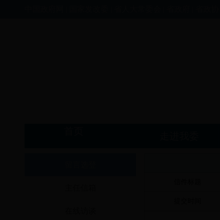
中国政府网
|
国家发改委
|
省人大常委会
|
省政府
|
省政协
首页
走进我委
留言选登
信件标题
主任信箱
提交时间
在线访谈