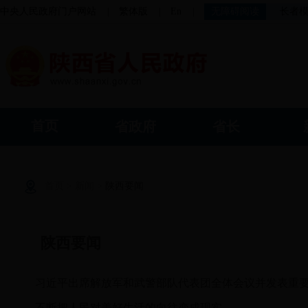
中央人民政府门户网站
|
繁体版
|
En
|
无障碍阅读
长者
首页
省政府
省长
首页
>
新闻
>
陕西要闻
陕西要闻
习近平出席解放军和武警部队代表团全体会议并发表重
不断把人民对美好生活的向往变成现实