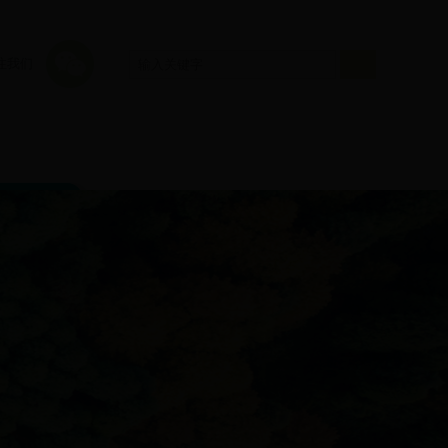
注我们
绿色发展
互动服务
保护委员会