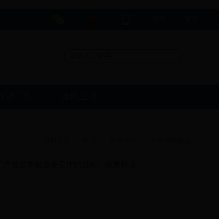
简体
繁体
资源工作
政民互动
当前位置：
首 页
>
政策法规
>
政策法规解读
矿产资源审批服务工作的通知》政策解读