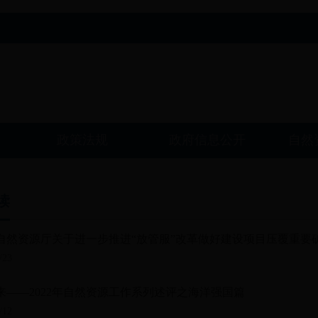
政策法规
政府信息公开
自然
读
自然资源厅关于进一步推进“放管服”改革做好建设项目压覆重要
/23
来——2022年自然资源工作系列述评之海洋强国篇
/12