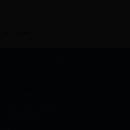
到第
页
跳转
网站地图
口办文咨询：029-84333072(工作日)
9-84498254、84499584（工作日）
9-84333247(工作日)
访问量：