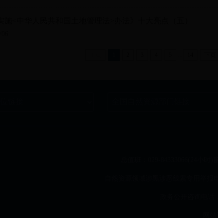
实施<中华人民共和国土地管理法>办法》十大亮点（五）
/06
...
上页
1
2
3
4
5
14
下页
总值班：029-84333066(24小时)
窗
自然资源领域涉黑涉恶线索专用举报电话：02
政务公开咨询电话：02
网站