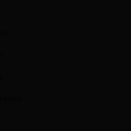
源篇
篇
篇
要素保障篇