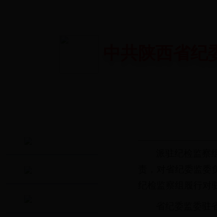
中共陕西省纪
职责任务
派驻纪检监察
责，对省纪委监委
工作动态
纪检监察组履行对
党纪法规
省纪委监委驻