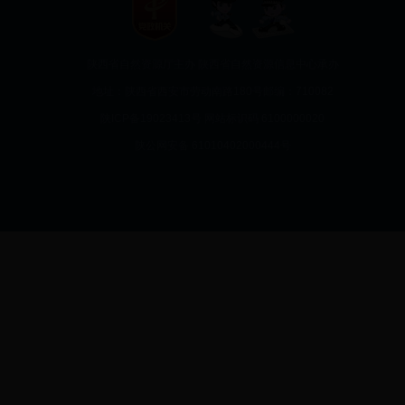
陕西省自然资源厅主办 陕西省自然资源信息中心承办
地址：陕西省西安市劳动南路180号
邮编：710082
陕ICP备19023413号
网站标识码 6100000020
陕公网安备
61010402000444号