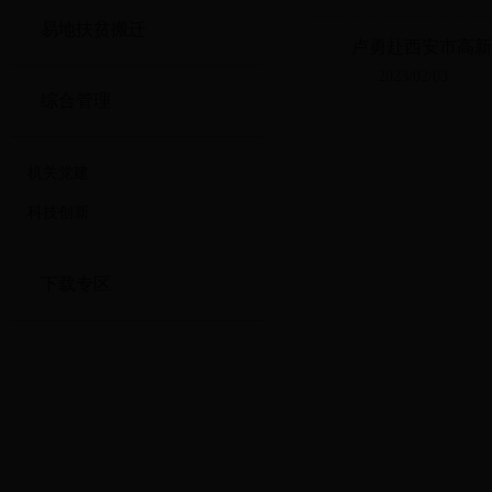
易地扶贫搬迁
卢勇赴西安市高新
2023/02/03
综合管理
机关党建
科技创新
下载专区