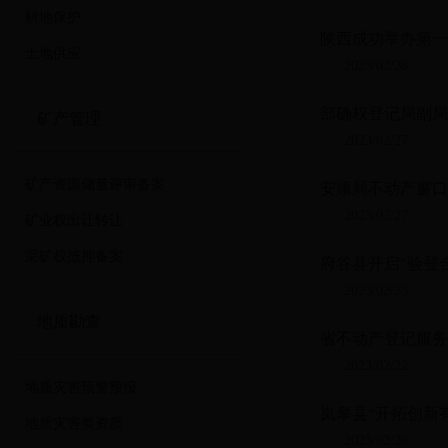
耕地保护
陕西成功举办第一
土地供应
2023/02/28
部确权登记局副局
矿产管理
2023/02/27
矿产资源储量评审备案
安康局不动产窗口
2023/02/27
矿业权出让转让
采矿权抵押备案
府谷县开启“验登
2023/02/23
地质勘查
省不动产登记服务
2023/02/22
地质灾害预警预报
岚皋县“开拓创新
地质灾害类资质
2023/02/20