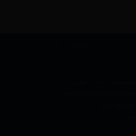
总值班：029-84333066(24小时)
窗
自然资源领域涉黑涉恶线索专用举报电话：02
政务公开咨询电话：02
网站