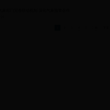
气象部门完善联动机制 深化气象预警合作
/29
...
上页
1
2
3
4
5
36
下页