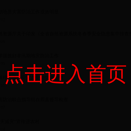
期地质灾害防治工作成效明显
/12
然资源厅关于印发《全省自然资源系统冬春季安全隐患集中排查
/09
举措抓好非汛期地灾防治工作
/09
点击进入首页
展移民搬迁安置点安全隐患检查
/10
害防治联合指导组在眉县督导检查
/07
防灾减灾”宣传进农村
/14