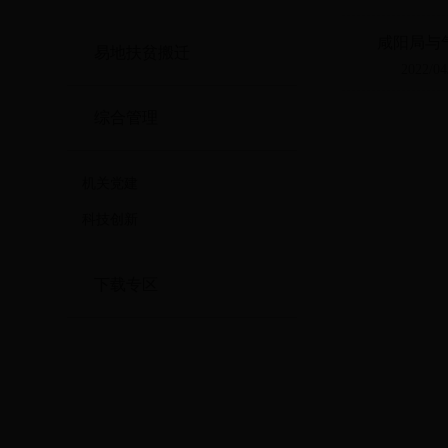
咸阳局与
易地扶贫搬迁
2022/04
综合管理
机关党建
科技创新
下载专区