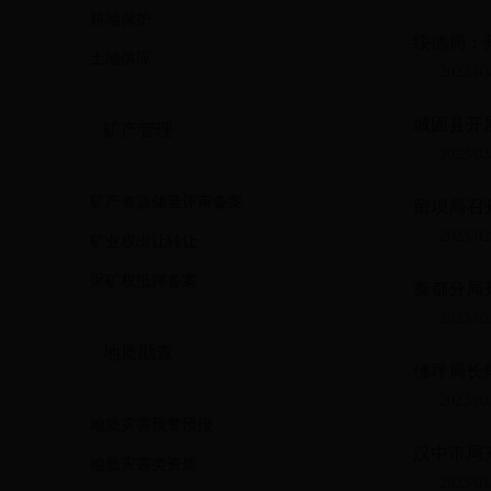
耕地保护
绥德局：
土地供应
2023/03
城固县开
矿产管理
2023/03
矿产资源储量评审备案
留坝局召
2023/02
矿业权出让转让
采矿权抵押备案
秦都分局
2023/02
地质勘查
佛坪局长
2023/02
地质灾害预警预报
汉中市局
地质灾害类资质
2023/01