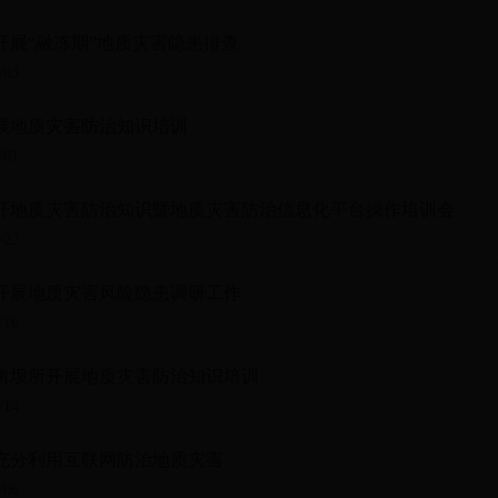
开展“融冻期”地质灾害隐患排查
/03
展地质灾害防治知识培训
/01
开地质灾害防治知识暨地质灾害防治信息化平台操作培训会
/22
开展地质灾害风险隐患调研工作
/16
角坝所开展地质灾害防治知识培训
/14
充分利用互联网防治地质灾害
/06