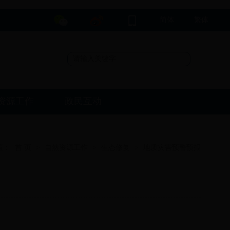
简体
繁体
资源工作
政民互动
置：
首 页
>
自然资源工作
>
生态修复
>
地质灾害预警预报