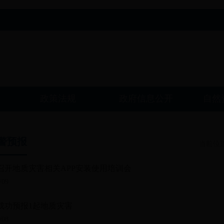
政策法规
政府信息公开
自然
警预报
当前位
召开地质灾害相关APP安装使用培训会
/09
成功预报1起地质灾害
/08