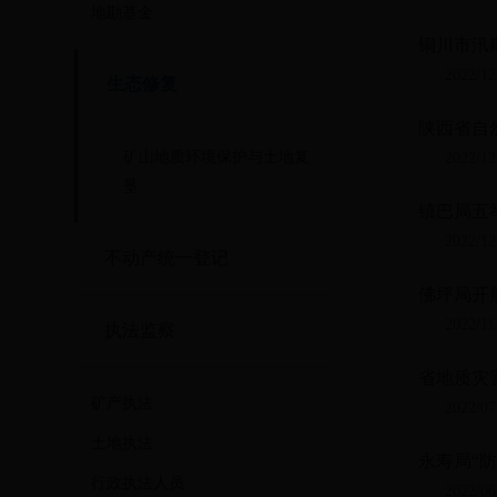
地勘基金
铜川市汛
2022/12
生态修复
陕西省自
矿山地质环境保护与土地复
2022/12
垦
镇巴局五
2022/12
不动产统一登记
佛坪局开
2022/11
执法监察
省地质灾
矿产执法
2022/07
土地执法
永寿局“
行政执法人员
2022/06