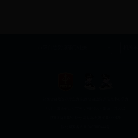
陕西省自然资源厅主办 陕西省自然资源信息中心承办
地址：陕西省西安市劳动南路180号
邮编：710082
陕ICP备19023413号
网站标识码 6100000020
陕公网安备
61010402000444号