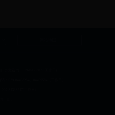
网站地图
口办文咨询：029-84333072(工作日)
9-84498254、84499584（工作日）
9-84333247(工作日)
访问量：