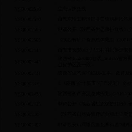
生态保护红线
YSQ0002516
西气东输工程泾阳县口镇药树段征地
YSQ0002510
申请公开《陕西省生态保护红线》全
YSQ0002506
《陕西省矿产资源总体规划（2021-
YSQ0002505
西安市长安区北里王村村民拆迁安置
YSQ0002444
陕西省365bet400电话_beat3
YSQ0002442
点保护区及一般...
陕西省生态保护红线-文本、图件及
YSQ0002441
1.《陕西省“十四五”矿产规划》文本
YSQ0002439
陕西省矿产资源总体规划（2016-202
YSQ0002438
申请公开《陕西省生态保护红线》全
YSQ0002435
《陕西省自然资源厅矿业权出让登
YSQ0002408
申请西安市雁塔区鱼化寨街道“银领花
YSQ0002407