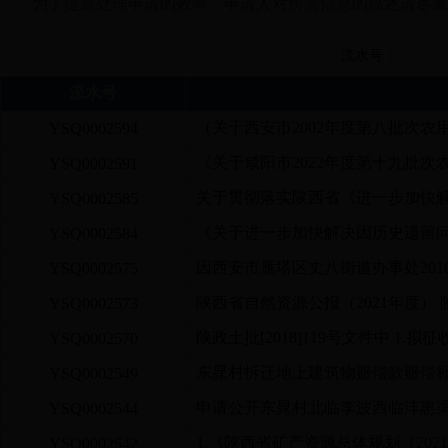
为了提高处理申请的效率，申请人对所需信息的描述请尽量
流水号：
流水号
（关于西安市2002年度第八批次农用
YSQ0002594
《关于咸阳市2022年度第十九批次农
YSQ0002591
关于贯彻落实陕西省《进一步加快解
YSQ0002585
《关于进一步加快解决因历史遗留问题
YSQ0002584
因西安市雁塔区丈八街道办事处2018
YSQ0002575
陕西省自然资源公报（2021年度） 陕
YSQ0002573
陕政土批[2018]119号文件中 1.拟征
YSQ0002570
东晁村拆迁地上建筑物赔偿款赔偿
YSQ0002549
申请公开东晁村北临李波西临沣惠渠
YSQ0002544
1.《陕西省矿产资源总体规划（2021-
YSQ0002542